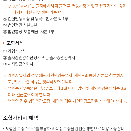
①~③ 서류는 출자예치시 제출한 후 변동사항이 없고 유효기간이 경과
되지 아니한 경우 생략 가능함
④
건설업등록증 및 등록수첩 사본 각 1부
⑤
법인정관 사본 1부
⑥
법인통장(보통예금) 사본 1부
조합서식
①
가입신청서
②
출자증권양수신청서 또는 출자증권청약서
③
계좌입금의뢰서
개인사업자의 경우에는 개인인감증명서, 개인계좌통장 사본을 첨부하시
고, 법인 관련 서류는 생략하시면 됩니다.
법인등기부등본은 발급일로부터 1월 이내, 법인 및 개인인감증명서는 3월
이내 발급분이어야 합니다.
법인인 경우 법인인감도장, 개인인 경우 개인인감도장을 지참해야 합니다.
조합가입시 혜택
저렴한 보증수수료를 부담하고 각종 보증을 간편한 방법으로 이용 가능합니