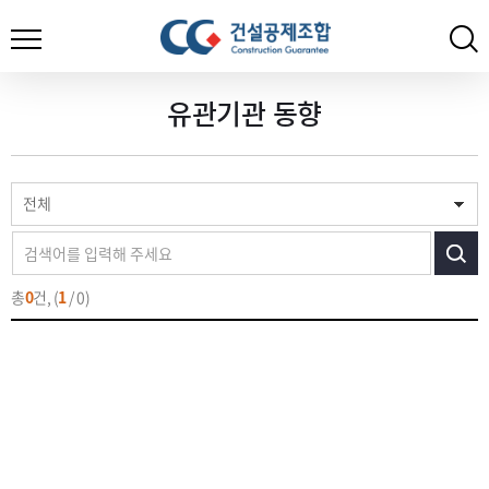
유관기관 동향
색
전체
총
0
건, (
1
/ 0)